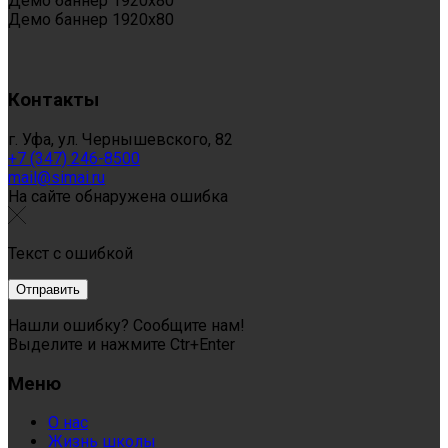
Демо баннер 1920x80
Демо баннер 1920x80
Контакты
г. Уфа, ул. Чернышевского, 82
+7 (347) 246-8500
mail@simai.ru
На сайте обнаружена ошибка
Текст с ошибкой
Нашли ошибку? Сообщите нам!
Выделите и нажмите Ctr+Enter
Меню
О нас
Жизнь школы