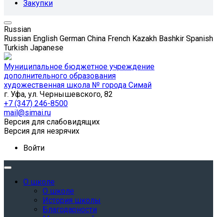
Закупки
Russian
Russian
English
German
China
French
Kazakh
Bashkir
Spanish
Turkish
Japanese
Муниципальное бюджетное учреждение
дополнительного образования
художественная школа № города Симай
г. Уфа, ул. Чернышевского, 82
+7 (347) 246-8500
mail@simai.ru
Версия для слабовидящих
Версия для незрячих
Войти
О школе
О школе
История школы
Благодарности