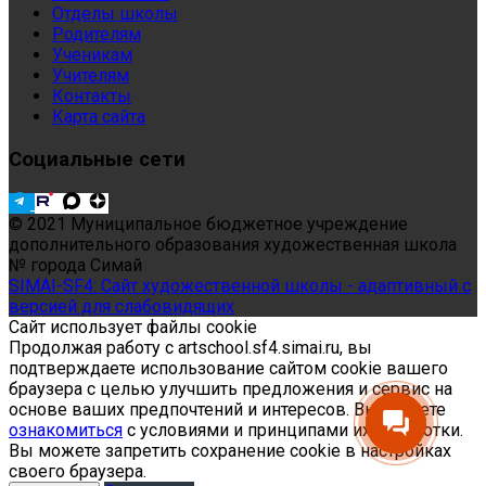
Отделы школы
Родителям
Ученикам
Учителям
Контакты
Карта сайта
Социальные сети
© 2021 Муниципальное бюджетное учреждение
дополнительного образования художественная школа
№ города Симай
SIMAI-SF4: Сайт художественной школы - адаптивный с
версией для слабовидящих
Сайт использует файлы cookie
Продолжая работу с artschool.sf4.simai.ru, вы
подтверждаете использование сайтом cookie вашего
браузера с целью улучшить предложения и сервис на
основе ваших предпочтений и интересов. Вы можете
ознакомиться
с условиями и принципами их обработки.
Вы можете запретить сохранение cookie в настройках
своего браузера.