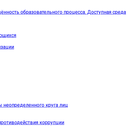
ённость образовательного процесса. Доступная среда
ающихся
изации
ы неопределенного круга лиц
противодействия коррупции