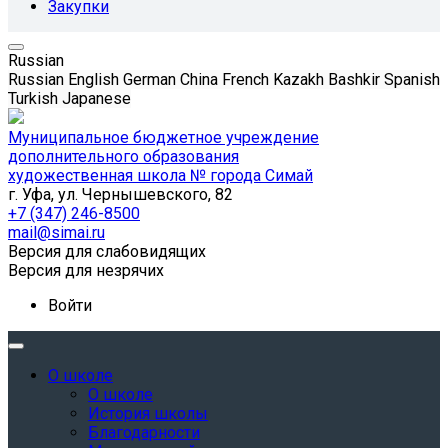
Закупки
Russian
Russian
English
German
China
French
Kazakh
Bashkir
Spanish
Turkish
Japanese
Муниципальное бюджетное учреждение
дополнительного образования
художественная школа № города Симай
г. Уфа, ул. Чернышевского, 82
+7 (347) 246-8500
mail@simai.ru
Версия для слабовидящих
Версия для незрячих
Войти
О школе
О школе
История школы
Благодарности