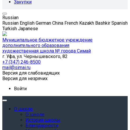
Закупки
Russian
Russian
English
German
China
French
Kazakh
Bashkir
Spanish
Turkish
Japanese
Муниципальное бюджетное учреждение
дополнительного образования
художественная школа № города Симай
г. Уфа, ул. Чернышевского, 82
+7 (347) 246-8500
mail@simai.ru
Версия для слабовидящих
Версия для незрячих
Войти
О школе
О школе
История школы
Благодарности