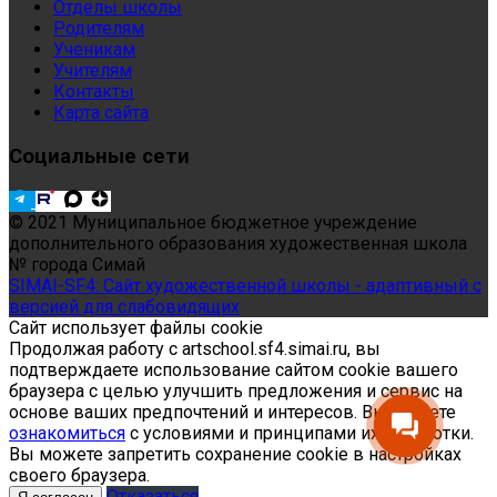
Отделы школы
Родителям
Ученикам
Учителям
Контакты
Карта сайта
Социальные сети
© 2021 Муниципальное бюджетное учреждение
дополнительного образования художественная школа
№ города Симай
SIMAI-SF4: Сайт художественной школы - адаптивный с
версией для слабовидящих
Сайт использует файлы cookie
Продолжая работу с artschool.sf4.simai.ru, вы
подтверждаете использование сайтом cookie вашего
браузера с целью улучшить предложения и сервис на
основе ваших предпочтений и интересов. Вы можете
ознакомиться
с условиями и принципами их обработки.
Вы можете запретить сохранение cookie в настройках
своего браузера.
Отказаться