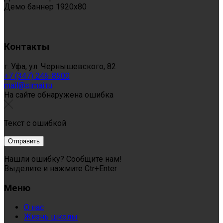
Демо баннер 1920x80
Контакты
г. Уфа, ул. Чернышевского, 82
+7 (347) 246-8500
mail@simai.ru
На сайте обнаружена ошибка
Текст с ошибкой
Нашли ошибку? Сообщите нам!
Выделите и нажмите Ctr+Enter
Меню
О нас
Жизнь школы