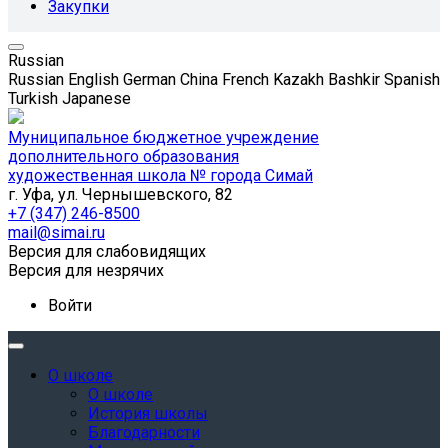
Закупки
Russian
Russian
English
German
China
French
Kazakh
Bashkir
Spanish
Turkish
Japanese
Муниципальное бюджетное учреждение
дополнительного образования
художественная школа № города Симай
г. Уфа, ул. Чернышевского, 82
+7 (347) 246-8500
mail@simai.ru
Версия для слабовидящих
Версия для незрячих
Войти
О школе
О школе
История школы
Благодарности